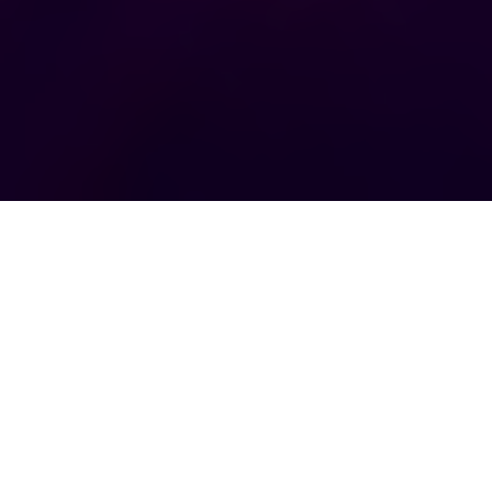
Angaben gemäß § 5 TMG
IT-ÄRZTE GmbH ©
IT Unternehmen seit 10 Jahren in Reutlingen
Krämerstraße 20
72764 Reutlingen
Kontakt